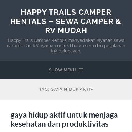
HAPPY TRAILS CAMPER
RENTALS – SEWA CAMPER &
RV MUDAH
Happy Trails Camper Rentals menyediakan layanan sewa
camper dan RV nyaman untuk liburan seru dan perjalanan
tak terlupakan.
SHOW MENU
TAG:
GAYA HIDUP AKTIF
gaya hidup aktif untuk menjaga
kesehatan dan produktivitas