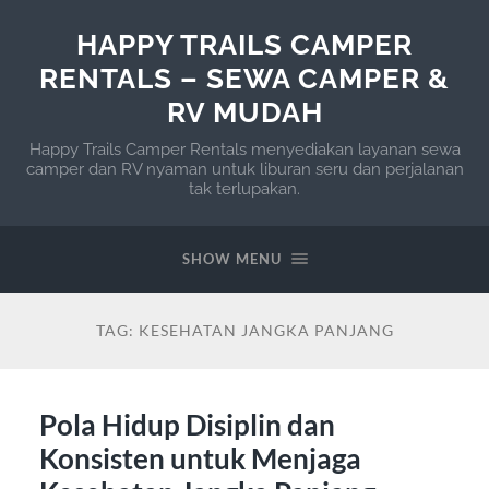
HAPPY TRAILS CAMPER
RENTALS – SEWA CAMPER &
RV MUDAH
Happy Trails Camper Rentals menyediakan layanan sewa
camper dan RV nyaman untuk liburan seru dan perjalanan
tak terlupakan.
SHOW MENU
TAG:
KESEHATAN JANGKA PANJANG
Pola Hidup Disiplin dan
Konsisten untuk Menjaga