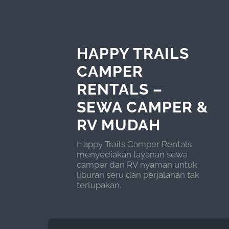
HAPPY TRAILS
CAMPER
RENTALS –
SEWA CAMPER &
RV MUDAH
Happy Trails Camper Rentals
menyediakan layanan sewa
camper dan RV nyaman untuk
liburan seru dan perjalanan tak
terlupakan.