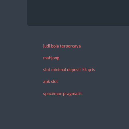
judi bola terpercaya
mahjong
slot minimal deposit 5k qris
apk slot
spaceman pragmatic