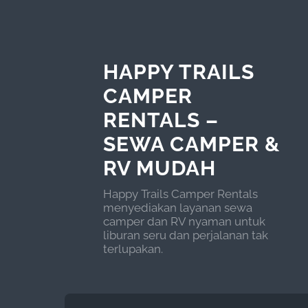
HAPPY TRAILS
CAMPER
RENTALS –
SEWA CAMPER &
RV MUDAH
Happy Trails Camper Rentals
menyediakan layanan sewa
camper dan RV nyaman untuk
liburan seru dan perjalanan tak
terlupakan.