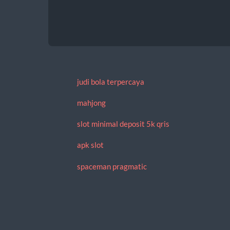
judi bola terpercaya
mahjong
slot minimal deposit 5k qris
apk slot
spaceman pragmatic