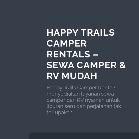
HAPPY TRAILS
CAMPER
RENTALS –
SEWA CAMPER &
RV MUDAH
Happy Trails Camper Rentals
menyediakan layanan sewa
camper dan RV nyaman untuk
liburan seru dan perjalanan tak
terlupakan.