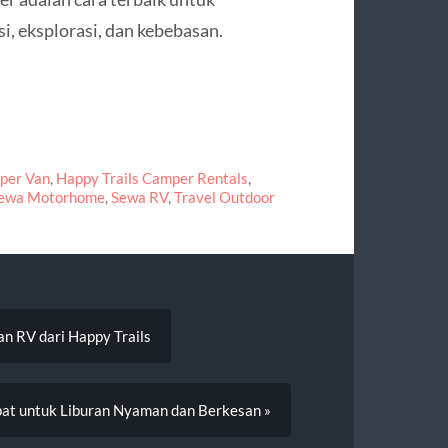
i, eksplorasi, dan kebebasan.
per Van
,
Happy Trails Camper Rentals
,
ewa Motorhome
,
Sewa RV
,
Travel Outdoor
n RV dari Happy Trails
epat untuk Liburan Nyaman dan Berkesan »