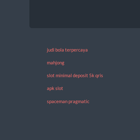
judi bola terpercaya
mahjong
slot minimal deposit 5k qris
apk slot
spaceman pragmatic