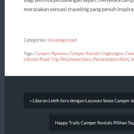
merasakan sensasi traveling yang penuh inspiras
Categories:
Uncategorized
Tags:
Camper Nyaman
,
Camper Ramah Lingkungan
,
Cam
Liburan Road Trip
,
Perjalanan Seru
,
Petualangan Alam
,
S
« Liburan Lebih Seru dengan Layanan Sewa Camper da
Happy Trails Camper Rentals Pilihan T